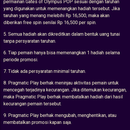
permainan Gates of Olympus POP sesuai dengan taruhan
yang digunakan untuk memenangkan hadiah tersebut. Jika
taruhan yang menang melebihi Rp 16,500, maka akan
diberikan free spin senilai Rp 16,500 per spin.
5. Semua hadiah akan dikreditkan dalam bentuk uang tunai
tanpa persyaratan taruhan.
6. Tiap pemain hanya bisa memenangkan 1 hadiah selama
periode promosi.
7. Tidak ada persyaratan minimal taruhan.
8. Pragmatic Play berhak meninjau aktivitas pemain untuk
mencegah terjadinya kecurangan. Jika ditemukan kecurangan,
maka Pragmatic Play berhak membatalkan hadiah dari hasil
kecurangan pemain tersebut.
9. Pragmatic Play berhak mengubah, menghentikan, atau
membatalkan promosi kapan saja.