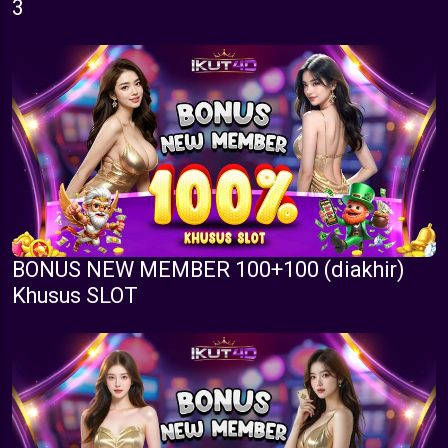
3
BONUS NEW MEMBER 100+100 (diakhir)
Khusus SLOT