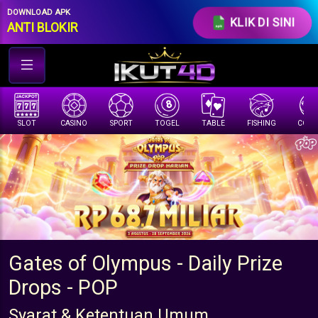
//under row-loginmenu
DOWNLOAD APK
KLIK DI SINI
ANTI BLOKIR
CASINO
SPORT
TOGEL
TABLE
FISHING
COCK F.
ARC
Gates of Olympus - Daily Prize
Drops - POP
Syarat & Ketentuan Umum