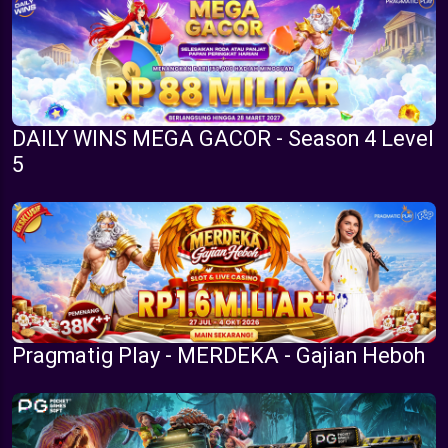
DAILY WINS MEGA GACOR - Season 4 Level
5
Pragmatig Play - MERDEKA - Gajian Heboh