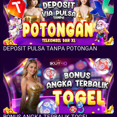
DEPOSIT PULSA TANPA POTONGAN
BONUS ANGKA TERBALIK TOGEL