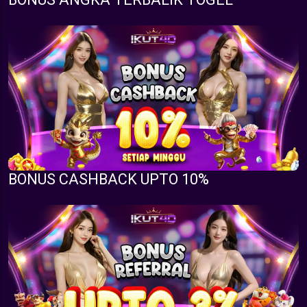
BONUS CASHBACK UPTO 10%