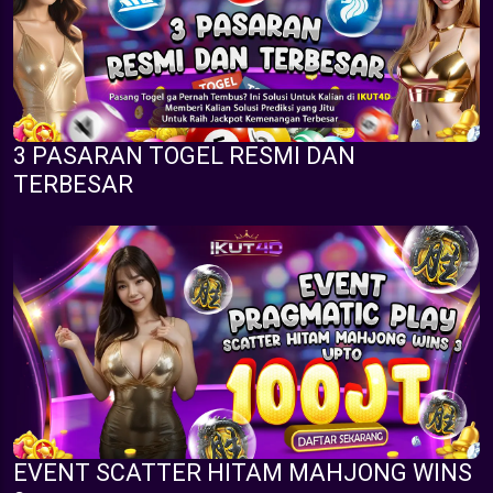
3 PASARAN TOGEL RESMI DAN
TERBESAR
EVENT SCATTER HITAM MAHJONG WINS