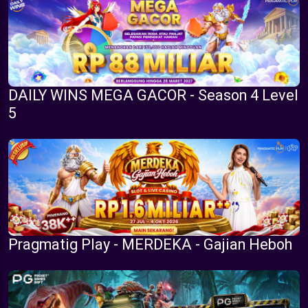
DAILY WINS MEGA GACOR - Season 4 Level
5
Pragmatig Play - MERDEKA - Gajian Heboh