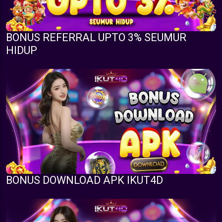
BONUS REFERRAL UPTO 3% SEUMUR
HIDUP
BONUS DOWNLOAD APK IKUT4D