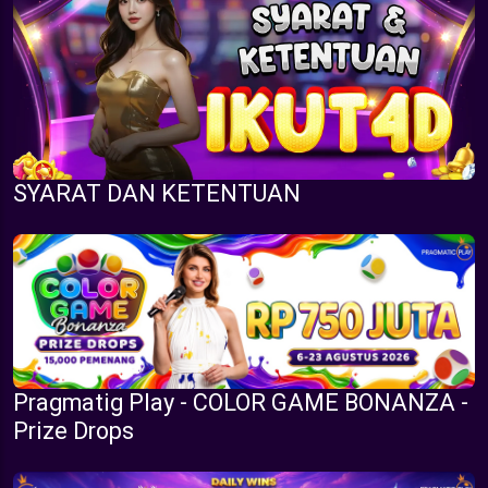
SYARAT DAN KETENTUAN
Pragmatig Play - COLOR GAME BONANZA -
Prize Drops