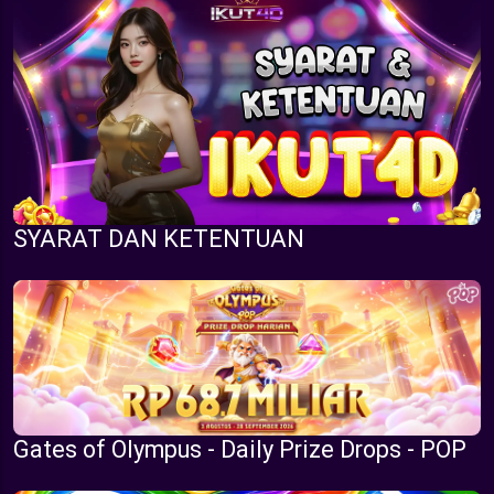
SYARAT DAN KETENTUAN
Gates of Olympus - Daily Prize Drops - POP