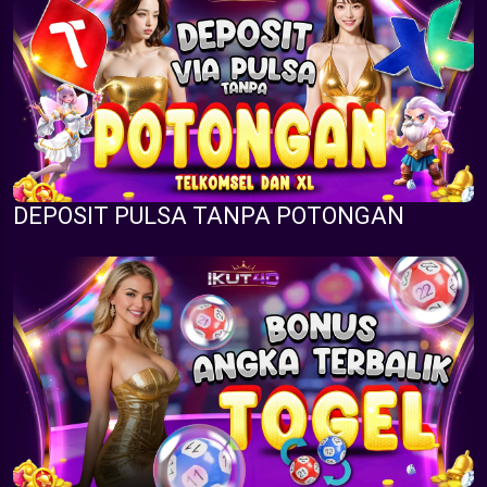
DEPOSIT PULSA TANPA POTONGAN