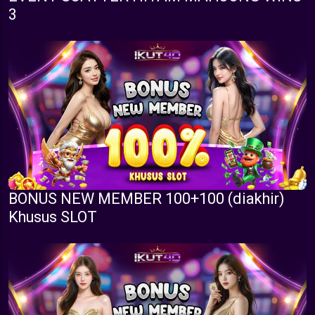
3
BONUS NEW MEMBER 100+100 (diakhir)
Khusus SLOT