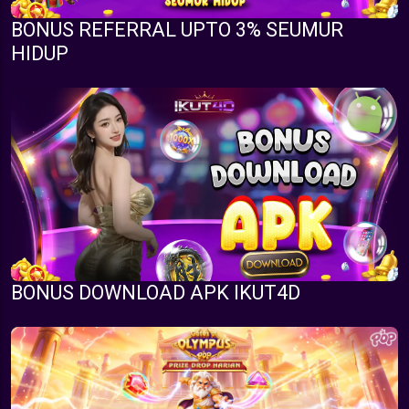
BONUS REFERRAL UPTO 3% SEUMUR
HIDUP
BONUS DOWNLOAD APK IKUT4D