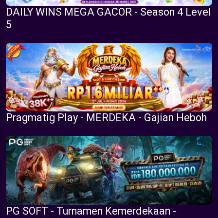
DAILY WINS MEGA GACOR - Season 4 Level
5
Pragmatig Play - MERDEKA - Gajian Heboh
PG SOFT - Turnamen Kemerdekaan -