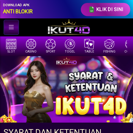
//under row-loginmenu
DOWNLOAD APK
KLIK DI SINI
ANTI BLOKIR
SLOT
CASINO
SPORT
TOGEL
TABLE
FISHING
COCK 
SYARAT DAN KETENTUAN