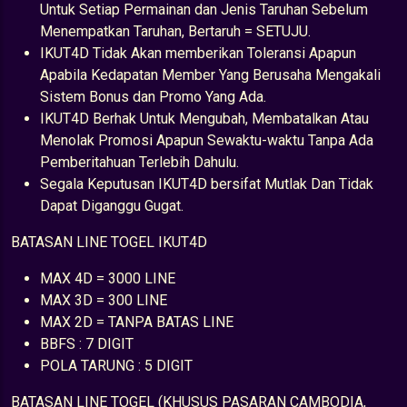
Untuk Setiap Permainan dan Jenis Taruhan Sebelum
Menempatkan Taruhan, Bertaruh = SETUJU.
IKUT4D Tidak Akan memberikan Toleransi Apapun
Apabila Kedapatan Member Yang Berusaha Mengakali
Sistem Bonus dan Promo Yang Ada.
IKUT4D Berhak Untuk Mengubah, Membatalkan Atau
Menolak Promosi Apapun Sewaktu-waktu Tanpa Ada
Pemberitahuan Terlebih Dahulu.
Segala Keputusan IKUT4D bersifat Mutlak Dan Tidak
Dapat Diganggu Gugat.
BATASAN LINE TOGEL IKUT4D
MAX 4D = 3000 LINE
MAX 3D = 300 LINE
MAX 2D = TANPA BATAS LINE
BBFS : 7 DIGIT
POLA TARUNG : 5 DIGIT
BATASAN LINE TOGEL (KHUSUS PASARAN CAMBODIA,