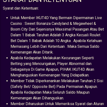
Syarat dan Ketentuan:
Untuk Member IKUT4D Yang Bermain Dipermainan Live
Casino : Sweet Bonanza Candyland & Megawheel &
Boom City Dan Sejenisnya Maxsimal Pasangan Atau Bet
Dalam 1 Babak Taruhan Adalah 3 Angka Kecuali Roulet
Bet Dalam 1 Babak Adalah 10 Angka . Apabila Ketahuan
Memasang Lebih Dari Ketentuan . Maka Semua Saldo
Kemenangan Akan Ditarik.
Apabila Kedapatan Melakukan Kecurangan Seperti
Betting yang Mencurigakan, Player Abnormal dan
Sebagainya Di Game Apapun, PIHAK IKUT4D Akan
Menghanguskan Kemenangan Yang Didapatkan.
Member Tidak Diperkenankan Melakukan Taruhan 2 Sisi
(Safety Bet/ Opposite Bet) Pada Permainan Apapun.
Apabila Kedapatan Maka Seluruh Saldo Maupun
Kemenangan Akan Dihanguskan.
Member Diharuskan Untuk Memeriksa Syarat dan Aturan