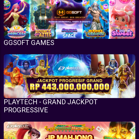
GGSOFT GAMES
PLAYTECH - GRAND JACKPOT
PROGRESSIVE