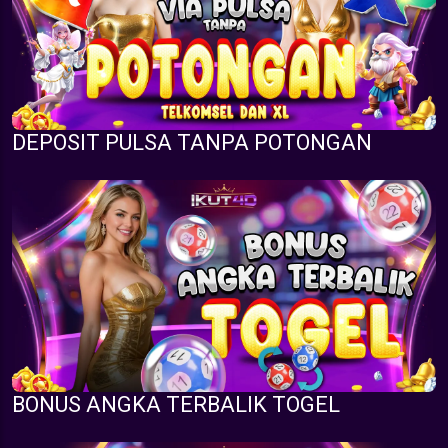
DEPOSIT PULSA TANPA POTONGAN
BONUS ANGKA TERBALIK TOGEL