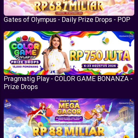
Gates of Olympus - Daily Prize Drops - POP
Pragmatig Play - COLOR GAME BONANZA -
Prize Drops