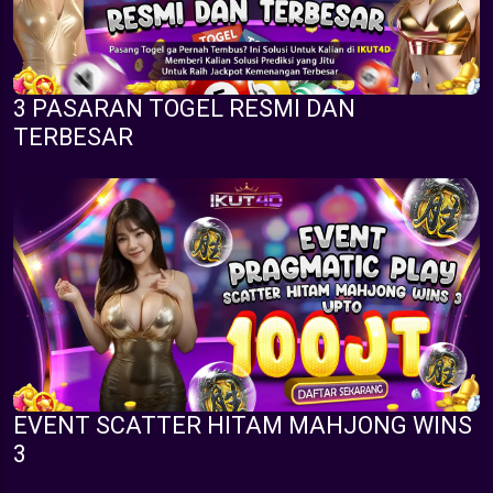
3 PASARAN TOGEL RESMI DAN
TERBESAR
EVENT SCATTER HITAM MAHJONG WINS
3