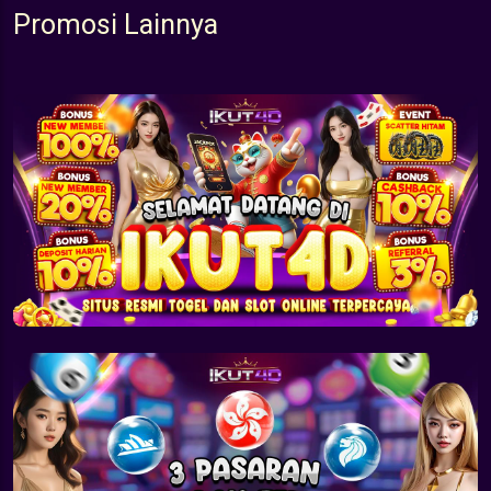
Promosi Lainnya