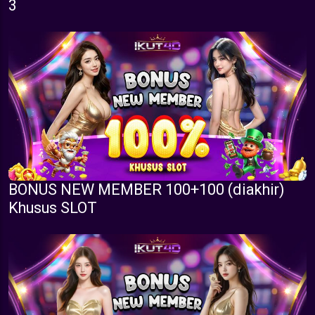
3
BONUS NEW MEMBER 100+100 (diakhir)
Khusus SLOT