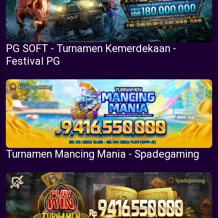
PG SOFT - Turnamen Kemerdekaan -
Festival PG
Turnamen Mancing Mania - Spadegaming