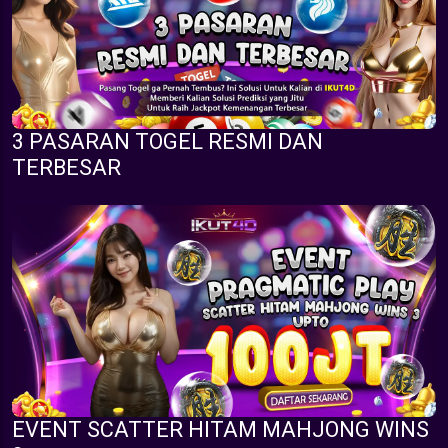
3 PASARAN TOGEL RESMI DAN
TERBESAR
EVENT SCATTER HITAM MAHJONG WINS