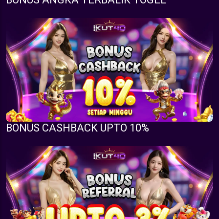
BONUS CASHBACK UPTO 10%