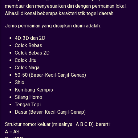
membaur dan menyesuaikan diri dengan permainan lokal.
Alhasil dikenal beberapa karakteristik togel daerah.
Jenis permainan yang disajikan disini adalah:
4D, 3D dan 2D
Colok Bebas
Colok Bebas 2D
Colok Jitu
Colok Naga
50-50 (Besar-Kecil-Ganjil-Genap)
Shio
Kembang Kempis
Silang Homo
Tengah Tepi
Dasar (Besar-Kecil-Ganjil-Genap)
Struktur nomor keluar (misalnya : A B C D), berarti:
A = AS