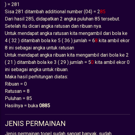
) = 281
Sisa 281 ditambah additional number (04) = 2
85
Dari hasil 285, didapatkan 2 angka puluhan 85 tersebut.
Setelah itu dicari angka ratusan dan ribuan nya.
Untuk mendapat angka ratusan kita mengambil dari bola ke
4 ( 32 ) ditambah bola ke 5 ( 36 ) jumlah = 6
8
kita ambil ekor
8 ini sebagai angka untuk ratusan
Untuk mendapat angka ribuan kita mengambil dari bola ke 2
( 21 ) ditambah bola ke 3 ( 29 ) jumlah = 5
0
kita ambil ekor 0
ini sebagai angka untuk ribuan.
Maka hasil perhitungan diatas:
Ribuan = 0
Ratusan = 8
Puluhan = 85
Hasilnya = buka
0885
JENIS PERMAINAN
Jenis permainan togel sudah sangat banyak, sudah