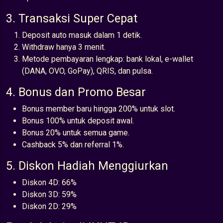
3. Transaksi Super Cepat
Deposit auto masuk dalam 1 detik.
Withdraw hanya 3 menit.
Metode pembayaran lengkap: bank lokal, e-wallet
(DANA, OVO, GoPay), QRIS, dan pulsa.
4. Bonus dan Promo Besar
Bonus member baru hingga 200% untuk slot.
Bonus 100% untuk deposit awal.
Bonus 20% untuk semua game.
Cashback 5% dan referral 1%.
5. Diskon Hadiah Menggiurkan
Diskon 4D: 66%
Diskon 3D: 59%
Diskon 2D: 29%