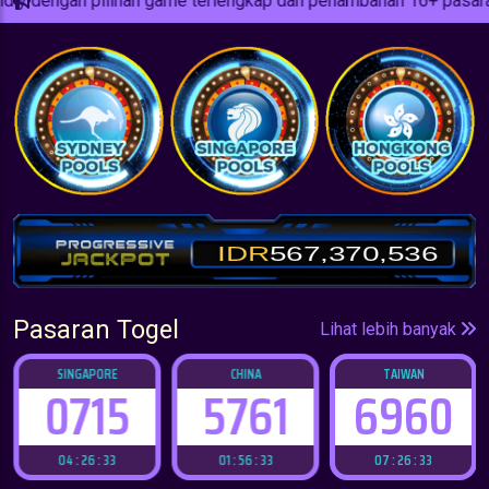
han game terlengkap dan penambahan 16+ pasaran togel.
IDR
567,392,351
Pasaran Togel
Lihat lebih banyak
SINGAPORE
CHINA
TAIWAN
0715
5761
6960
04 : 26 : 31
01 : 56 : 31
07 : 26 : 31