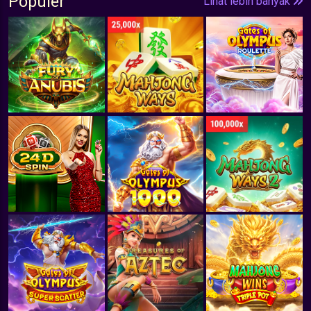
Populer
Lihat lebih banyak