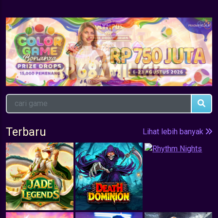
Terbaru
Lihat lebih banyak