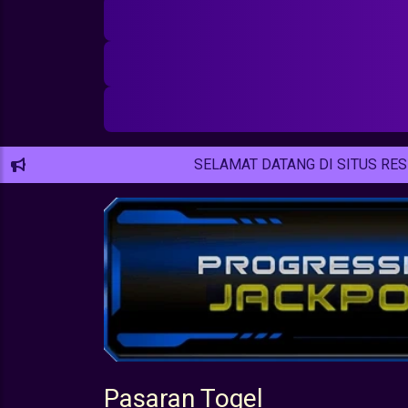
MAT DATANG DI SITUS RESMI IKUT4D. Sekarang IKUT4D hadir ke t
Pasaran Togel