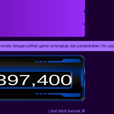
kap dan penambahan 16+ pasaran togel.
450,386
Lihat lebih banyak