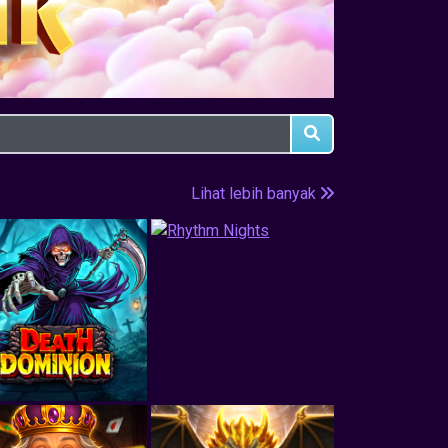
Lihat lebih banyak