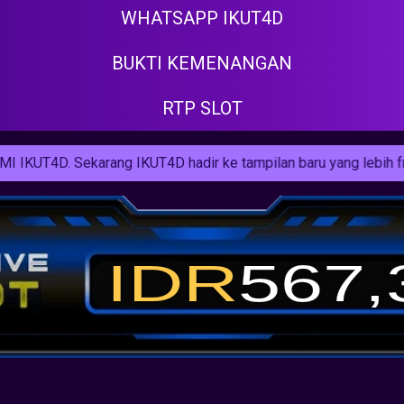
WHATSAPP IKUT4D
BUKTI KEMENANGAN
RTP SLOT
ampilan baru yang lebih friendly dengan pilihan game terleng
IDR
567,