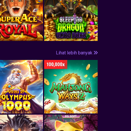
Lihat lebih banyak