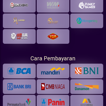
Cara Pembayaran