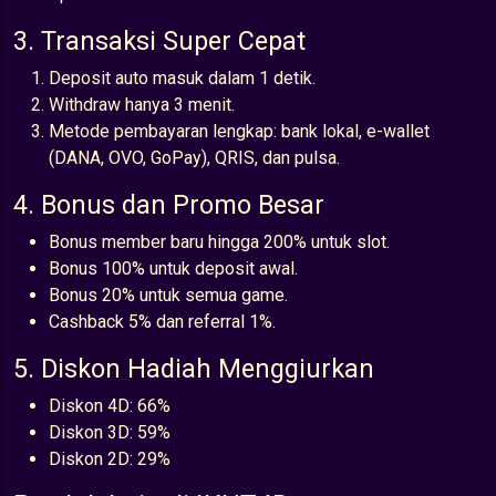
3. Transaksi Super Cepat
Deposit auto masuk dalam 1 detik.
Withdraw hanya 3 menit.
Metode pembayaran lengkap: bank lokal, e-wallet
(DANA, OVO, GoPay), QRIS, dan pulsa.
4. Bonus dan Promo Besar
Bonus member baru hingga 200% untuk slot.
Bonus 100% untuk deposit awal.
Bonus 20% untuk semua game.
Cashback 5% dan referral 1%.
5. Diskon Hadiah Menggiurkan
Diskon 4D: 66%
Diskon 3D: 59%
Diskon 2D: 29%