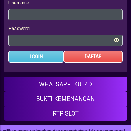
Username
Password
LOGIN
DAFTAR
WHATSAPP IKUT4D
BUKTI KEMENANGAN
RTP SLOT