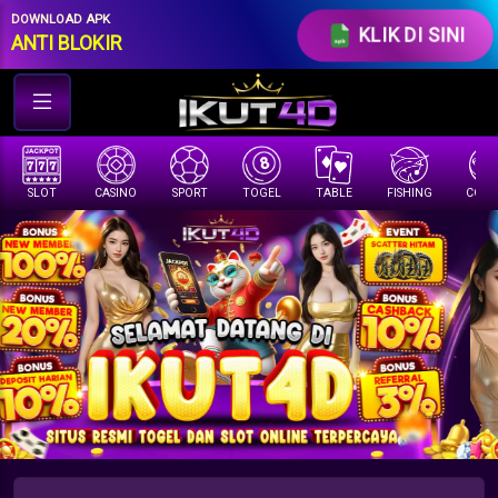
//under row-loginmenu
DOWNLOAD APK
KLIK DI SINI
ANTI BLOKIR
SLOT
CASINO
SPORT
TOGEL
TABLE
FISHING
COCK 