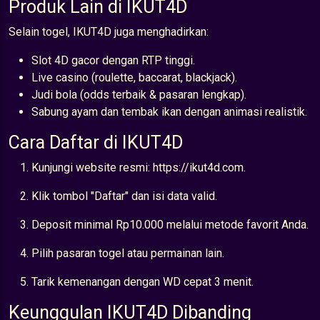
Produk Lain di IKUT4D
Selain togel, IKUT4D juga menghadirkan:
Slot 4D gacor dengan RTP tinggi.
Live casino (roulette, baccarat, blackjack).
Judi bola (odds terbaik & pasaran lengkap).
Sabung ayam dan tembak ikan dengan animasi realistik.
Cara Daftar di IKUT4D
Kunjungi website resmi: https://ikut4d.com.
Klik tombol "Daftar" dan isi data valid.
Deposit minimal Rp10.000 melalui metode favorit Anda.
Pilih pasaran togel atau permainan lain.
Tarik kemenangan dengan WD cepat 3 menit.
Keunggulan IKUT4D Dibanding