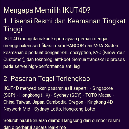
Mengapa Memilih IKUT4D?
1. Lisensi Resmi dan Keamanan Tingkat
Tinggi
IKUT4D mengutamakan kepercayaan pemain dengan
menggunakan sertifikasi resmi PAGCOR dan MGA. Sistem
keamanan diperkuat dengan SSL encryption, KYC (Know Your
Customer), dan teknologi anti-bot. Semua transaksi diproses
pada server high-performance anti lag.
2. Pasaran Togel Terlengkap
IKUT4D menyediakan pasaran asli seperti: - Singapore
(SGP) - Hongkong (HK) - Sydney (SDY) - TOTO Macau -
China, Taiwan, Japan, Cambodia, Oregon - Kingkong 4D,
Neywork Mid - Sydney Lotto, Hongkong Lotto
Seluruh hasil keluaran diambil langsung dari sumber resmi
dan diperbarui secara real-time.