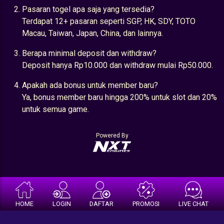
Pasaran togel apa saja yang tersedia?
Terdapat 12+ pasaran seperti SGP, HK, SDY, TOTO
Macau, Taiwan, Japan, China, dan lainnya.
Berapa minimal deposit dan withdraw?
Deposit hanya Rp10.000 dan withdraw mulai Rp50.000.
Apakah ada bonus untuk member baru?
Ya, bonus member baru hingga 200% untuk slot dan 20%
untuk semua game.
Powered By
HOME
LOGIN
DAFTAR
PROMOSI
LIVE CHAT