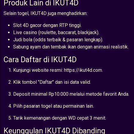
Produk Lain di IKUT4D
Selain togel, IKUT4D juga menghadirkan:
Slot 4D gacor dengan RTP tinggi.
Live casino (roulette, baccarat, blackjack).
Judi bola (odds terbaik & pasaran lengkap).
Sabung ayam dan tembak ikan dengan animasi realistik.
Cara Daftar di IKUT4D
Kunjungi website resmi: https://ikut4d.com.
Klik tombol "Daftar" dan isi data valid.
Deposit minimal Rp10.000 melalui metode favorit Anda.
Pilih pasaran togel atau permainan lain.
Tarik kemenangan dengan WD cepat 3 menit.
Keunggulan IKUT4D Dibanding