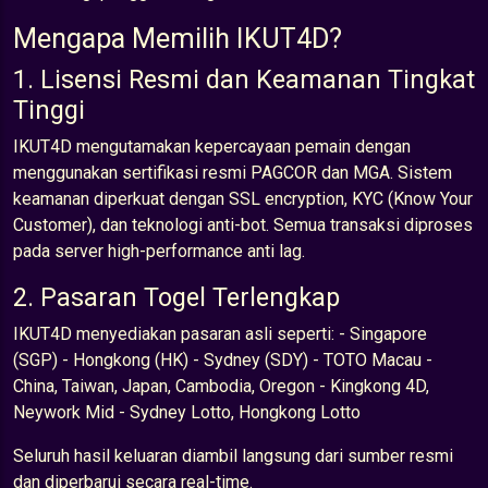
Mengapa Memilih IKUT4D?
1. Lisensi Resmi dan Keamanan Tingkat
Tinggi
IKUT4D mengutamakan kepercayaan pemain dengan
menggunakan sertifikasi resmi PAGCOR dan MGA. Sistem
keamanan diperkuat dengan SSL encryption, KYC (Know Your
Customer), dan teknologi anti-bot. Semua transaksi diproses
pada server high-performance anti lag.
2. Pasaran Togel Terlengkap
IKUT4D menyediakan pasaran asli seperti: - Singapore
(SGP) - Hongkong (HK) - Sydney (SDY) - TOTO Macau -
China, Taiwan, Japan, Cambodia, Oregon - Kingkong 4D,
Neywork Mid - Sydney Lotto, Hongkong Lotto
Seluruh hasil keluaran diambil langsung dari sumber resmi
dan diperbarui secara real-time.