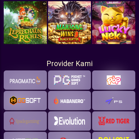
Provider Kami