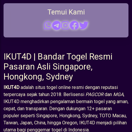
Temui Kami
IKUT4D | Bandar Togel Resmi
Pasaran Asli Singapore,
Hongkong, Sydney
IKUT4D
adalah situs togel online resmi dengan reputasi
terpercaya sejak tahun 2018. Berlisensi
PAGCOR
dan
MGA
,
IKUT4D menghadirkan pengalaman bermain togel yang aman,
cepat, dan transparan. Dengan dukungan 12+ pasaran
populer seperti Singapore, Hongkong, Sydney, TOTO Macau,
Taiwan, Japan, China, hingga Oregon, IKUT4D menjadi pilihan
utama bagi penggemar togel di Indonesia.