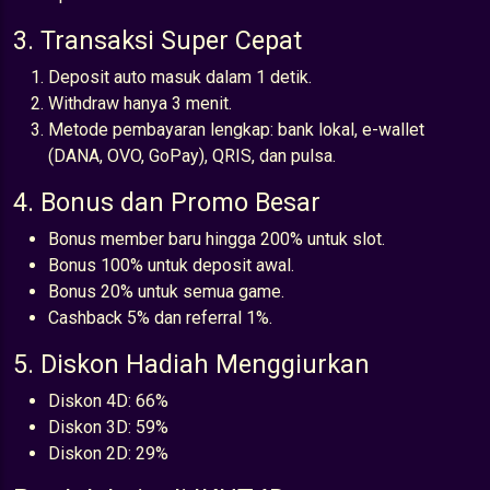
3. Transaksi Super Cepat
Deposit auto masuk dalam 1 detik.
Withdraw hanya 3 menit.
Metode pembayaran lengkap: bank lokal, e-wallet
(DANA, OVO, GoPay), QRIS, dan pulsa.
4. Bonus dan Promo Besar
Bonus member baru hingga 200% untuk slot.
Bonus 100% untuk deposit awal.
Bonus 20% untuk semua game.
Cashback 5% dan referral 1%.
5. Diskon Hadiah Menggiurkan
Diskon 4D: 66%
Diskon 3D: 59%
Diskon 2D: 29%