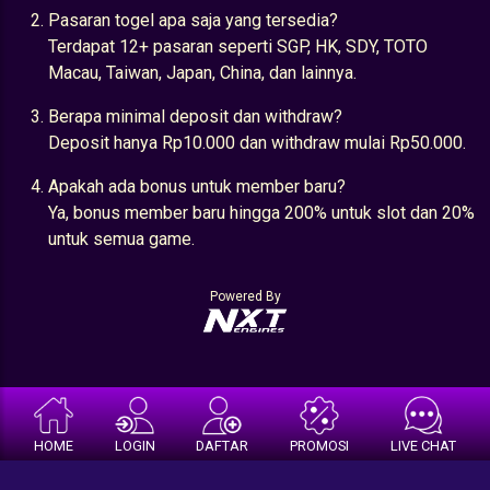
Pasaran togel apa saja yang tersedia?
Terdapat 12+ pasaran seperti SGP, HK, SDY, TOTO
Macau, Taiwan, Japan, China, dan lainnya.
Berapa minimal deposit dan withdraw?
Deposit hanya Rp10.000 dan withdraw mulai Rp50.000.
Apakah ada bonus untuk member baru?
Ya, bonus member baru hingga 200% untuk slot dan 20%
untuk semua game.
Powered By
HOME
LOGIN
DAFTAR
PROMOSI
LIVE CHAT