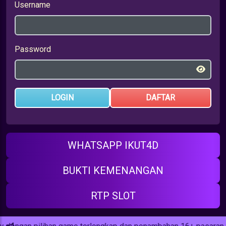
Username
Password
LOGIN
DAFTAR
WHATSAPP IKUT4D
BUKTI KEMENANGAN
RTP SLOT